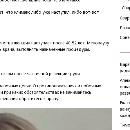
Сва
ет, что климакс либо уже наступил, либо вот-вот
Свар
Разн
Сове
инства женщин наступает после 48-52 лет. Менопаузу
 врача, выполнять назначенные процедуры.
Варв
ради
сексом после частичной резекции груди.
Алек
авочных целях. О противопоказаниях и побочных
онла
ни при каких обстоятельствах не занимайтесь
разв
олевания обратитесь к врачу.
Екат
ванн
кажд
Тим