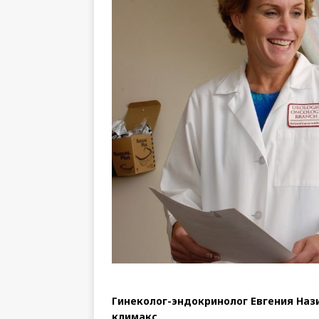
Гинеколог-эндокринолог Евгения Нази
климакс.