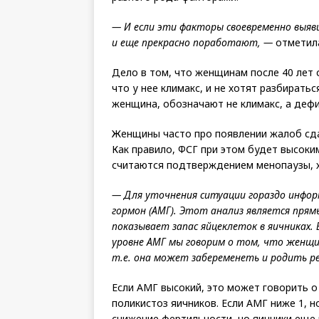
— И если эти факторы своевременно выяв
и еще прекрасно поработают, —
отметила
Дело в том, что женщинам после 40 лет 
что у нее климакс, и не хотят разбирать
женщина, обозначают не климакс, а дефи
Женщины часто про появлении жалоб сда
Как правило, ФСГ при этом будет высоким
считаются подтверждением менопаузы, х
— Для уточнения ситуации гораздо инфор
гормон (АМГ). Этот анализ является прям
показывает запас яйцеклеток в яичниках.
уровне АМГ мы говорим о том, что женщи
т.е. она может забеременеть и родить ре
Если АМГ высокий, это может говорить о
поликистоз яичников. Если АМГ ниже 1, но
снижение фертильности, но яичники еще