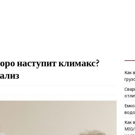
коро наступит климакс?
нализ
Как 
груз
Свар
отли
Емко
водо
Как 
MIG/