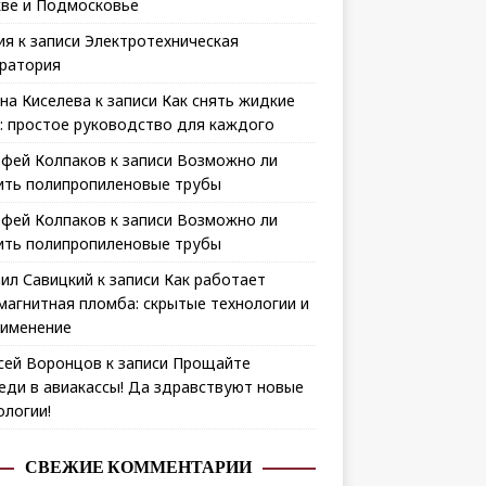
ве и Подмосковье
ия
к записи
Электротехническая
ратория
на Киселева
к записи
Как снять жидкие
: простое руководство для каждого
фей Колпаков
к записи
Возможно ли
ить полипропиленовые трубы
фей Колпаков
к записи
Возможно ли
ить полипропиленовые трубы
ил Савицкий
к записи
Как работает
магнитная пломба: скрытые технологии и
рименение
сей Воронцов
к записи
Прощайте
еди в авиакассы! Да здравствуют новые
ологии!
СВЕЖИЕ КОММЕНТАРИИ