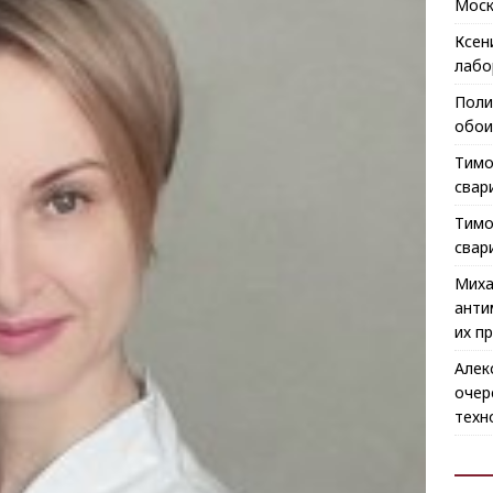
Моск
Ксен
лабо
Поли
обои
Тимо
свар
Тимо
свар
Миха
анти
их п
Алек
очер
техн