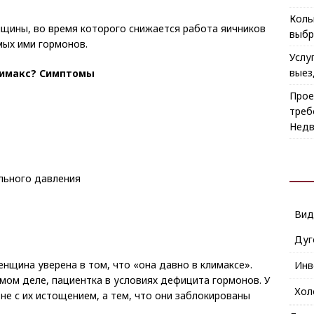
Коль
нщины, во время которого
снижается работа яичников
выбр
ых ими гормонов.
Услу
выез
климакс? Симптомы
Прое
треб
Недв
льного давления
Ви
Дуг
енщина уверена в том, что «она давно в климаксе».
Инв
амом деле, пациентка в условиях дефицита гормонов. У
Хол
 не с их истощением, а тем, что они заблокированы