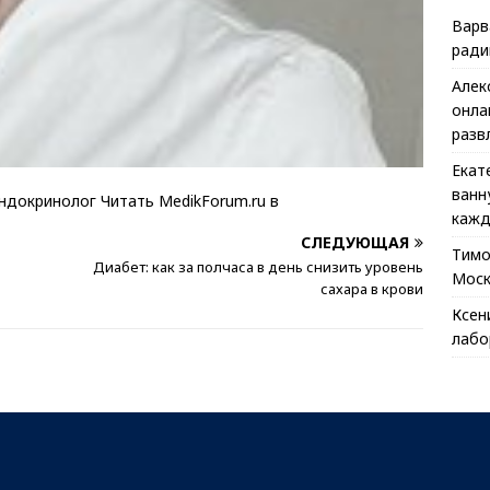
Варв
ради
Алек
онла
разв
Екат
ванн
эндокринолог
Читать MedikForum.ru в
кажд
СЛЕДУЮЩАЯ
Тим
Диабет: как за полчаса в день снизить уровень
Моск
сахара в крови
Ксен
лабо