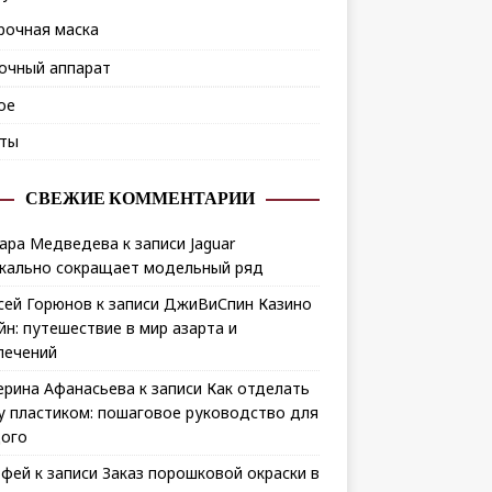
рочная маска
очный аппарат
ое
ты
СВЕЖИЕ КОММЕНТАРИИ
ара Медведева
к записи
Jaguar
кально сокращает модельный ряд
сей Горюнов
к записи
ДжиВиСпин Казино
йн: путешествие в мир азарта и
лечений
ерина Афанасьева
к записи
Как отделать
у пластиком: пошаговое руководство для
ого
офей
к записи
Заказ порошковой окраски в