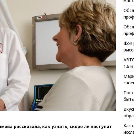
маст
Обсл
проф
Обсл
проф
Ikon
высо
АВТО
1.6 и
Марк
свое
Пост
быть
Вкус
обра
Как 
мова рассказала, как узнать, скоро ли наступит
иссл