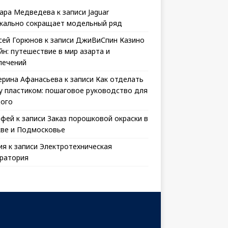
ара Медведева
к записи
Jaguar
кально сокращает модельный ряд
сей Горюнов
к записи
ДжиВиСпин Казино
йн: путешествие в мир азарта и
лечений
ерина Афанасьева
к записи
Как отделать
у пластиком: пошаговое руководство для
ого
офей
к записи
Заказ порошковой окраски в
ве и Подмосковье
ия
к записи
Электротехническая
ратория