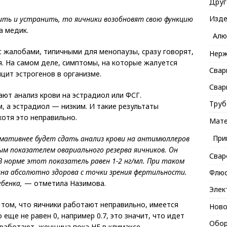
Друг
Изде
ить и устранить, то яичники возобновят свою функцию
 медик.
Алю
с жалобами, типичными для менопаузы, сразу говорят,
Нерж
ся. На самом деле, симптомы, на которые жалуется
Свар
цит эстрогенов в организме.
Свар
ют анализ крови на эстрадиол или ФСГ.
Труб
, а эстрадиол — низким. И такие результаты
отя это неправильно.
Мате
При
мативнее будет сдать анализ крови на антимюллеров
ым показателем овариального резерва яичников. Он
Свар
 В норме этот показатель равен 1-2 нг/мл. При таком
на абсолютно здорова с точки зрения фертильности.
Флю
бенка,
— отметила Назимова.
Элек
 том, что яичники работают неправильно, имеется
Ново
 еще не равен 0, например 0.7, это значит, что идет
Обор
 работают, женщина пока НЕ в климаксе.