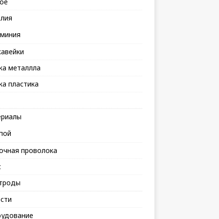
ое
лия
миния
авейки
ка металлла
ка пластика
риалы
пой
очная проволока
с
троды
сти
удование