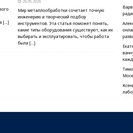
26.05.2026
Варв
вого
Мир металлообработки сочетает точную
ради
инженерию и творческий подбор
га
[…]
инструментов. Эта статья поможет понять,
Алек
какие типы оборудования существуют, как их
онла
выбирать и эксплуатировать, чтобы работа
разв
была
[…]
Екат
ванн
кажд
Тим
Моск
Ксен
лабо