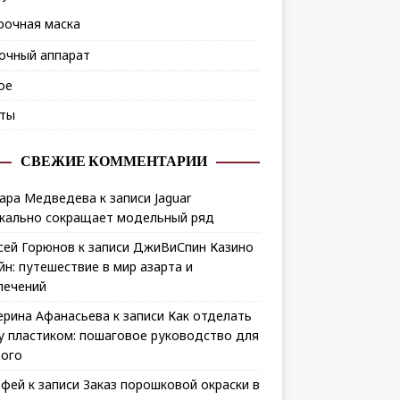
рочная маска
очный аппарат
ое
ты
СВЕЖИЕ КОММЕНТАРИИ
ара Медведева
к записи
Jaguar
кально сокращает модельный ряд
сей Горюнов
к записи
ДжиВиСпин Казино
йн: путешествие в мир азарта и
лечений
ерина Афанасьева
к записи
Как отделать
у пластиком: пошаговое руководство для
ого
офей
к записи
Заказ порошковой окраски в