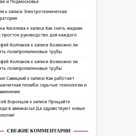
ве и Подмосковье
ия
к записи
Электротехническая
ратория
на Киселева
к записи
Как снять жидкие
: простое руководство для каждого
фей Колпаков
к записи
Возможно ли
ить полипропиленовые трубы
фей Колпаков
к записи
Возможно ли
ить полипропиленовые трубы
ил Савицкий
к записи
Как работает
магнитная пломба: скрытые технологии и
рименение
сей Воронцов
к записи
Прощайте
еди в авиакассы! Да здравствуют новые
ологии!
СВЕЖИЕ КОММЕНТАРИИ