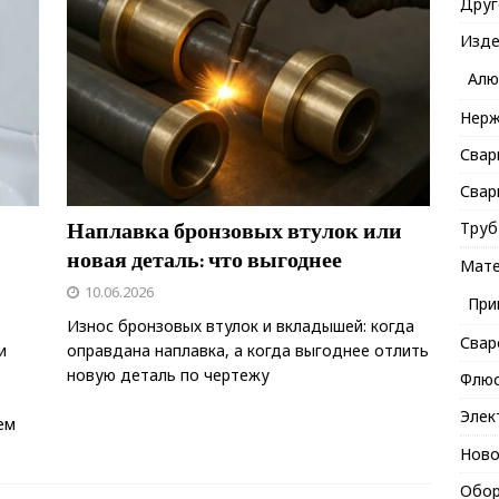
Друг
Изде
Алю
Нерж
Свар
Свар
Наплавка бронзовых втулок или
Труб
новая деталь: что выгоднее
Мате
10.06.2026
При
Износ бронзовых втулок и вкладышей: когда
Свар
и
оправдана наплавка, а когда выгоднее отлить
новую деталь по чертежу
Флю
Элек
ем
Ново
Обор