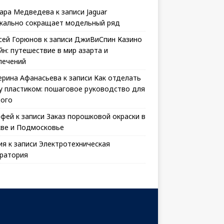
ара Медведева
к записи
Jaguar
кально сокращает модельный ряд
сей Горюнов
к записи
ДжиВиСпин Казино
йн: путешествие в мир азарта и
лечений
ерина Афанасьева
к записи
Как отделать
у пластиком: пошаговое руководство для
ого
офей
к записи
Заказ порошковой окраски в
ве и Подмосковье
ия
к записи
Электротехническая
ратория