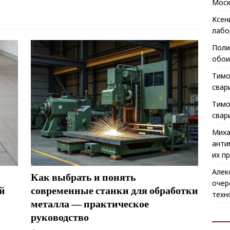
Моск
Ксен
лабо
Поли
обои
Тимо
свар
Тимо
свар
Миха
анти
их п
Алек
Как выбрать и понять
очер
й
современные станки для обработки
техн
металла — практическое
руководство