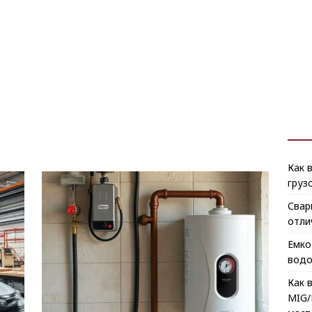
Как 
груз
Свар
отли
Емко
водо
Как 
MIG/