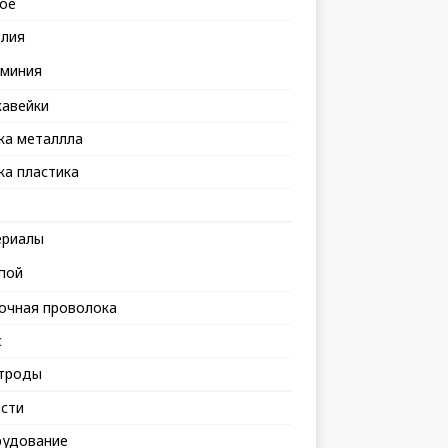
ое
лия
миния
авейки
ка металлла
ка пластика
риалы
пой
очная проволока
с
троды
сти
удование