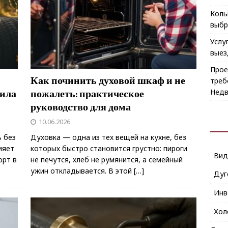
Коль
выбр
Услу
выез
Прое
Как починить духовой шкаф и не
треб
Недв
вила
пожалеть: практическое
руководство для дома
10.06.2026
ь без
Духовка — одна из тех вещей на кухне, без
ияет
которых быстро становится грустно: пироги
Ви
орт в
не печутся, хлеб не румянится, а семейный
ужин откладывается. В этой
[…]
Дуг
Инв
Хол