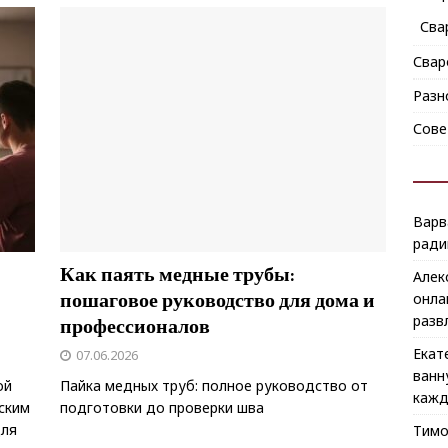
Сва
Свар
Разн
Сове
Варв
ради
Как паять медные трубы:
Алек
пошаговое руководство для дома и
онла
разв
профессионалов
Екат
07.06.2026
ванн
ой
Пайка медных труб: полное руководство от
кажд
ским
подготовки до проверки шва
для
Тим