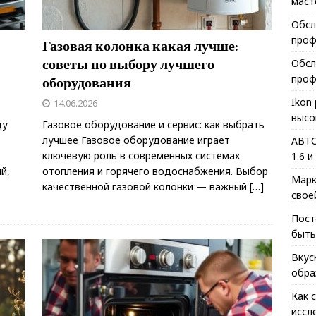
маст
Обсл
проф
Газовая колонка какая лучше:
советы по выбору лучшего
Обсл
проф
оборудования
Ikon
14.06.2026
высо
ду
Газовое оборудование и сервис: как выбрать
лучшее Газовое оборудование играет
АВТО
ключевую роль в современных системах
1.6 и
й,
отопления и горячего водоснабжения. Выбор
Марк
качественной газовой колонки — важный
[…]
свое
Пост
быть
Вкус
обра
Как 
иссл