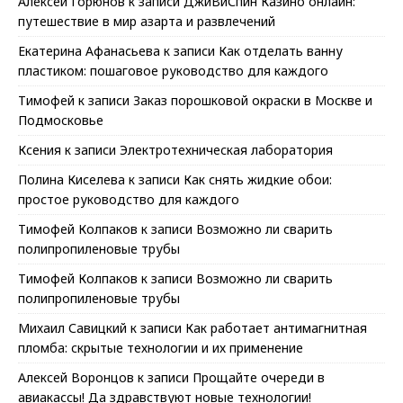
Алексей Горюнов
к записи
ДжиВиСпин Казино онлайн:
путешествие в мир азарта и развлечений
Екатерина Афанасьева
к записи
Как отделать ванну
пластиком: пошаговое руководство для каждого
Тимофей
к записи
Заказ порошковой окраски в Москве и
Подмосковье
Ксения
к записи
Электротехническая лаборатория
Полина Киселева
к записи
Как снять жидкие обои:
простое руководство для каждого
Тимофей Колпаков
к записи
Возможно ли сварить
полипропиленовые трубы
Тимофей Колпаков
к записи
Возможно ли сварить
полипропиленовые трубы
Михаил Савицкий
к записи
Как работает антимагнитная
пломба: скрытые технологии и их применение
Алексей Воронцов
к записи
Прощайте очереди в
авиакассы! Да здравствуют новые технологии!