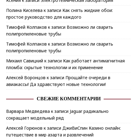
Ксения
к записи
Электротехническая лаборатория
Полина Киселева
к записи
Как снять жидкие обои:
простое руководство для каждого
Тимофей Колпаков
к записи
Возможно ли сварить
полипропиленовые трубы
Тимофей Колпаков
к записи
Возможно ли сварить
полипропиленовые трубы
Михаил Савицкий
к записи
Как работает антимагнитная
пломба: скрытые технологии и их применение
Алексей Воронцов
к записи
Прощайте очереди в
авиакассы! Да здравствуют новые технологии!
СВЕЖИЕ КОММЕНТАРИИ
Варвара Медведева
к записи
Jaguar радикально
сокращает модельный ряд
Алексей Горюнов
к записи
ДжиВиСпин Казино онлайн:
путешествие в мир азарта и развлечений