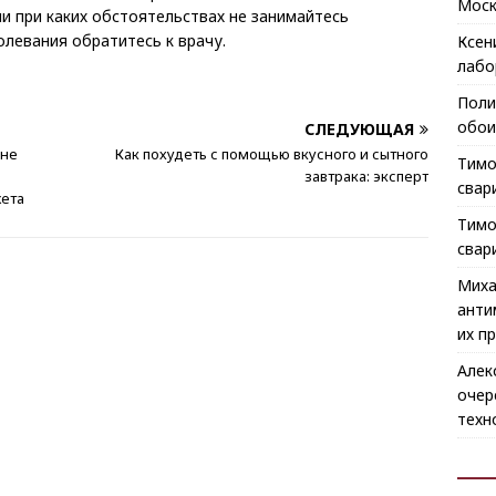
Моск
ни при каких обстоятельствах не занимайтесь
олевания обратитесь к врачу.
Ксен
лабо
Поли
обои
СЛЕДУЮЩАЯ
 не
Как похудеть с помощью вкусного и сытного
Тимо
завтрака: эксперт
свар
ета
Тимо
свар
Миха
анти
их п
Алек
очер
техн