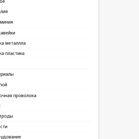
ое
лия
миния
авейки
ка металлла
ка пластика
риалы
пой
очная проволока
с
троды
сти
удование