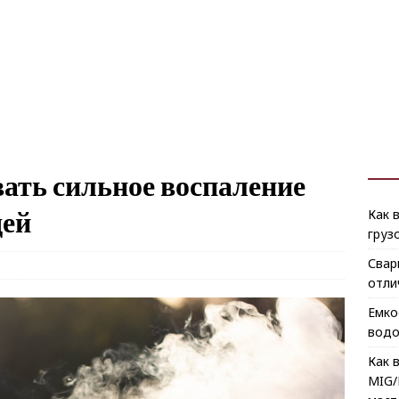
ать сильное воспаление
дей
Как 
груз
Свар
отли
Емко
водо
Как 
MIG/