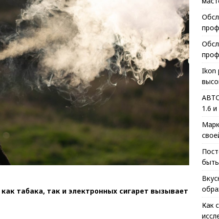
маст
Обсл
проф
Обсл
проф
Ikon
высо
АВТО
1.6 и
Марк
свое
Пост
быть
Вкус
обра
 как табака, так и электронных сигарет вызывает
Как 
иссл