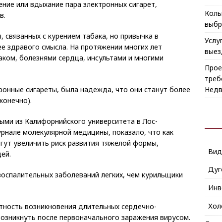
арение или вдыхание
пара электронных сигарет,
Коль
в.
выбр
 связанных с курением табака, но привычка в
Услу
е здравого смысла. На протяжении многих лет
выез
аком, болезнями сердца, инсультами и многими
Прое
треб
Недв
ронные сигареты, была надежда, что они станут более
конечно).
ыми из Калифорнийского университета в Лос-
рнале молекулярной медицины, показало, что как
огут увеличить риск развития тяжелой формы,
Ви
ей.
Дуг
оспалительных заболеваний легких, чем курильщики
Инв
Хол
тность возникновения длительных сердечно-
возникнуть после первоначального заражения вирусом.