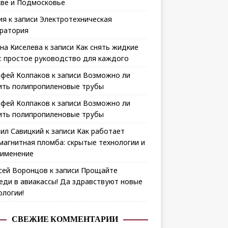
ве и Подмосковье
ия
к записи
Электротехническая
ратория
на Киселева
к записи
Как снять жидкие
: простое руководство для каждого
фей Колпаков
к записи
Возможно ли
ить полипропиленовые трубы
фей Колпаков
к записи
Возможно ли
ить полипропиленовые трубы
ил Савицкий
к записи
Как работает
магнитная пломба: скрытые технологии и
рименение
сей Воронцов
к записи
Прощайте
еди в авиакассы! Да здравствуют новые
ологии!
СВЕЖИЕ КОММЕНТАРИИ