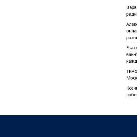
Варв
ради
Алек
онла
разв
Екат
ванн
кажд
Тим
Моск
Ксен
лабо