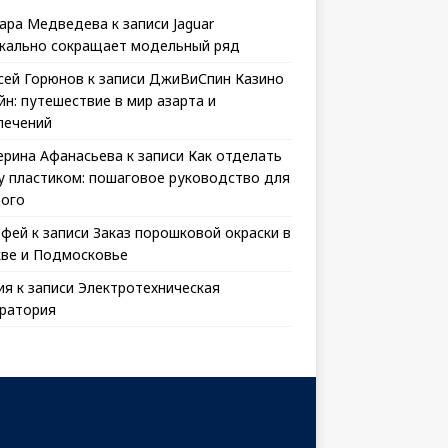
ара Медведева
к записи
Jaguar
кально сокращает модельный ряд
сей Горюнов
к записи
ДжиВиСпин Казино
йн: путешествие в мир азарта и
лечений
ерина Афанасьева
к записи
Как отделать
у пластиком: пошаговое руководство для
ого
офей
к записи
Заказ порошковой окраски в
ве и Подмосковье
ия
к записи
Электротехническая
ратория