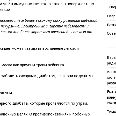
DAM17 в иммунных клетках, а также в поверхностных
Сва
егкие.
Свар
одвергаться более высокому риску развития инфекций
Разн
м некурящие. Электронные сигареты небезопасны и
 как можно более короткого времени для отказа от
Сове
ейпинг может «вызвать воспаление легких и
Варв
ради
а масла как причины травм вейпинга
Алек
 заболеть сахарным диабетом, если они подхватят
онла
разв
Екат
аразным
ванн
кажд
харного диабета, которые проявляются по утрам.
Тим
авочных целях. О противопоказаниях и побочных