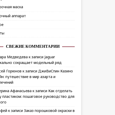
рочная маска
очный аппарат
ое
ты
СВЕЖИЕ КОММЕНТАРИИ
ара Медведева
к записи
Jaguar
кально сокращает модельный ряд
сей Горюнов
к записи
ДжиВиСпин Казино
йн: путешествие в мир азарта и
лечений
ерина Афанасьева
к записи
Как отделать
у пластиком: пошаговое руководство для
ого
офей
к записи
Заказ порошковой окраски в