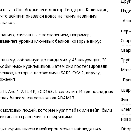
Друг
ситета в Лос-Анджелесе доктор Теодорос Келесидис,
Изде
что вейпинг оказался вовсе не таким невинным
Алю
вначале.
Нерж
ваниях, связанных с воспалением, например,
Свар
изменяет уровни ключевых белков, которые вирус
Свар
Труб
 плазму, собранную до пандемии у 45 некурящих, 30
 «обычных» курильщиков. Затем они протестировали
Мате
белков, которые необходимы SARS-CoV-2, вирусу,
ожения.
При
Свар
II, Ang 1-7, IL-6R, sCD163, L-селектин. И три последних
етках белком, известным как ADAM17.
Флю
Элек
х молодых людей, которые курят табак или вейп, были
ектина по сравнению с некурящими.
Ново
Обор
одых курильщиков и вейперов может наблюдаться