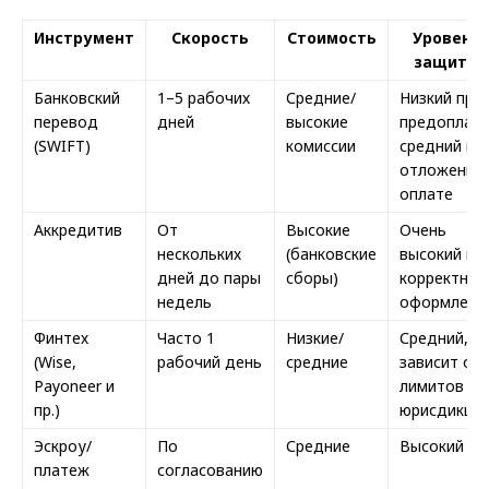
Инструмент
Скорость
Стоимость
Уровень
защиты
Банковский
1–5 рабочих
Средние/
Низкий при
перевод
дней
высокие
предоплате
(SWIFT)
комиссии
средний пр
отложенно
оплате
Аккредитив
От
Высокие
Очень
нескольких
(банковские
высокий пр
дней до пары
сборы)
корректном
недель
оформлени
Финтех
Часто 1
Низкие/
Средний,
(Wise,
рабочий день
средние
зависит от
Payoneer и
лимитов и
пр.)
юрисдикци
Эскроу/
По
Средние
Высокий
платеж
согласованию